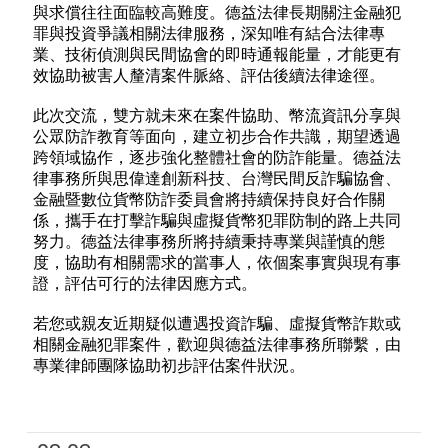
與求償往往面臨較高難度。德益法律長期關注金融犯
罪與投資爭議相關法律服務，深知唯有結合法律專
業、技術偵測與民間協會的即時通報能量，才能更有
效協助被害人釐清案件脈絡、評估後續法律途徑。
此次交流，雙方就未來在案件協助、幣流資訊分享與
公眾防詐教育等面向，建立初步合作共識，期望透過
跨領域協作，逐步強化整體社會的防詐能量。德益法
律事務所與思偉達創新科技、台灣民間反詐騙協會、
金融暨數位貨幣防詐委員會將持續保持良好合作關
係，攜手在打擊詐騙與虛擬貨幣犯罪防制的路上共同
努力。德益法律事務所將持續秉持專業與謹慎的態
度，協助有相關需求的當事人，依個案事實與現有事
證，評估可行的法律因應方式。
若您或親友近期疑似遭遇投資詐騙、虛擬貨幣詐欺或
相關金融犯罪案件，歡迎與德益法律事務所聯繫，由
專業律師團隊協助初步評估案件狀況。